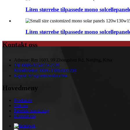
Liten størrelse tilpassede mono solcellep
Liten størrelse tilpassede mono solcellepa
Kontakt oss
Adresse:
Rm 1603, 99 Zhongshan Rd, Nanjing, Kina
Tlf:
0086-025-85562529
Mobiltelefon:
0086-13814007208
E-post:
info@amsosolar.com
Hovedmeny
Produkter
Om oss
Fabrikk-omvisning
Kontakt oss