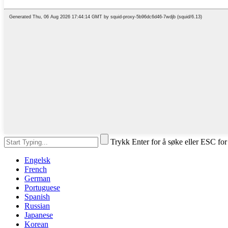
Trykk Enter for å søke eller ESC for
Engelsk
French
German
Portuguese
Spanish
Russian
Japanese
Korean