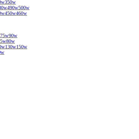
340w350w
w480w490w500w
w440w450w460w
60w75w90w
0w65w80w
w120w130w150w
30w