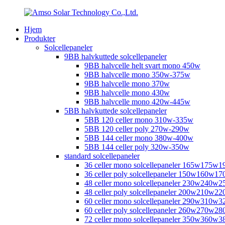
Hjem
Produkter
Solcellepaneler
9BB halvkuttede solcellepaneler
9BB halvcelle helt svart mono 450w
9BB halvcelle mono 350w-375w
9BB halvcelle mono 370w
9BB halvcelle mono 430w
9BB halvcelle mono 420w-445w
5BB halvkuttede solcellepaneler
5BB 120 celler mono 310w-335w
5BB 120 celler poly 270w-290w
5BB 144 celler mono 380w-400w
5BB 144 celler poly 320w-350w
standard solcellepaneler
36 celler mono solcellepaneler 165w175w
36 celler poly solcellepaneler 150w160w1
48 celler mono solcellepaneler 230w240
48 celler poly solcellepaneler 200w210w
60 celler mono solcellepaneler 290w310w
60 celler poly solcellepaneler 260w270w
72 celler mono solcellepaneler 350w360