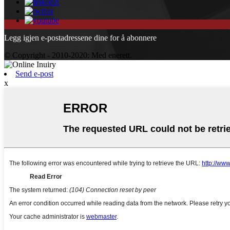
Legg igjen e-postadressene dine for å abonnere
© Copyright - 2010-2020: Med enerett.
Send e-post
x