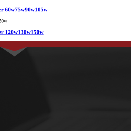
aneler 60w75w90w105w
neler 120w130w150w