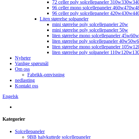
72 celler poly solcellepaneler 310w330w
96 celler mono solcellepaneler 460w470
96 celler poly solcellepaneler 420w430
Liten størrelse solpaneler
mini størrelse poly solcellepaneler 20w
mini størrelse poly solcellepaneler 50w
liten størrelse mono solcellepaneler 45w
liten størrelse poly solcellepaneler 40w5
liten størrelse mono solcellepaneler 105
liten størrelse poly solpaneler 110w120w1
Nyheter
Vanlige spørsmål
Om oss
Fabrikk-omvisning
nedlasting
Kontakt oss
Engelsk
Kategorier
Solcellepaneler
9BB halvkuttede solcellepaneler