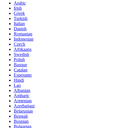
Arabic
Irish
Greek
Turkish
Italian
Danish
Romanian
Indonesian
Czech
Afrikaans
Swedish
Polish
Basque
Catalan
Esperanto
Hindi
Lao
Albanian
Amharic
Armenian
Azerbaijani
Belarusian
Bengali
Bosnian
Bulgarian