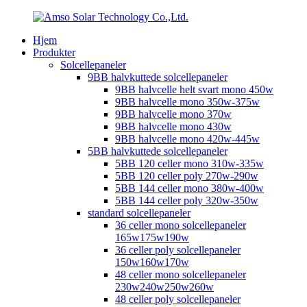
Hjem
Produkter
Solcellepaneler
9BB halvkuttede solcellepaneler
9BB halvcelle helt svart mono 450w
9BB halvcelle mono 350w-375w
9BB halvcelle mono 370w
9BB halvcelle mono 430w
9BB halvcelle mono 420w-445w
5BB halvkuttede solcellepaneler
5BB 120 celler mono 310w-335w
5BB 120 celler poly 270w-290w
5BB 144 celler mono 380w-400w
5BB 144 celler poly 320w-350w
standard solcellepaneler
36 celler mono solcellepaneler
165w175w190w
36 celler poly solcellepaneler
150w160w170w
48 celler mono solcellepaneler
230w240w250w260w
48 celler poly solcellepaneler