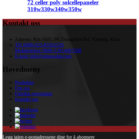
72 celler poly solcellepaneler
310w330w340w350w
Kontakt oss
Adresse:
Rm 1603, 99 Zhongshan Rd, Nanjing, Kina
Tlf:
0086-025-85562529
Mobiltelefon:
0086-13814007208
E-post:
info@amsosolar.com
Hovedmeny
Produkter
Om oss
Fabrikk-omvisning
Kontakt oss
Legg igjen e-postadressene dine for å abonnere