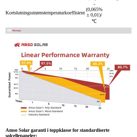
-
(0,065%
Kortslutningsstrømstemperaturkoeffisient
± 0,01)/
℃
Amso Solar garanti i toppklasse for standardiserte
solcellepaneler: