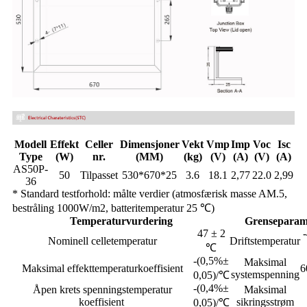
Modell
Effekt
Celler
Dimensjoner
Vekt
Vmp
Imp
Voc
Isc
Type
(W)
nr.
(MM)
(kg)
(V)
(A)
(V)
(A)
AS50P-
50
Tilpasset
530*670*25
3.6
18.1
2,77
22.0
2,99
36
* Standard testforhold: målte verdier (atmosfærisk masse AM.5,
bestråling 1000W/m2, batteritemperatur 25 ℃)
Temperaturvurdering
Grenseparam
47 ± 2
Nominell celletemperatur
Driftstemperatur
℃
-(0,5%±
Maksimal
Maksimal effekttemperaturkoeffisient
6
systemspenning
0,05)/℃
-(0,4%±
Åpen krets spenningstemperatur
Maksimal
koeffisient
sikringsstrøm
0,05)/℃