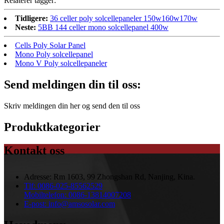
Relaterer tagger:
Tidligere:
36 celler poly solcellepaneler 150w160w170w
Neste:
5BB 144 celler mono solcellepanel 400w
Cells Poly Solar Panel
Mono Poly solcellepanel
Mono V Poly solcellepaneler
Send meldingen din til oss:
Skriv meldingen din her og send den til oss
Produktkategorier
Kontakt oss
Adresse:
Rm 1603, 99 Zhongshan Rd, Nanjing, Kina.
Tlf:
0086-025-85562529
Mobiltelefon:
0086-13814007208
E-post:
info@amsosolar.com