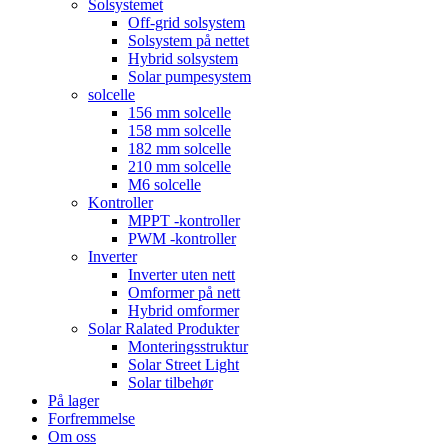
Solsystemet
Off-grid solsystem
Solsystem på nettet
Hybrid solsystem
Solar pumpesystem
solcelle
156 mm solcelle
158 mm solcelle
182 mm solcelle
210 mm solcelle
M6 solcelle
Kontroller
MPPT -kontroller
PWM -kontroller
Inverter
Inverter uten nett
Omformer på nett
Hybrid omformer
Solar Ralated Produkter
Monteringsstruktur
Solar Street Light
Solar tilbehør
På lager
Forfremmelse
Om oss