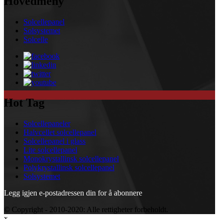
Hovedmeny
Solcellepanel
Solsystemet
Solcelle
Hot Tag
Solcellepaneler
Halvcellet solcellepanel
Solcellepanel i glass
Lite solcellepanel
Monokrystallinsk solcellepanel
Polykrystallinsk solcellepanel
Solsystemet
Legg igjen e-postadressen din for å abonnere
© Copyright - 2010-2020: Alle rettigheter forbeholdt.
x