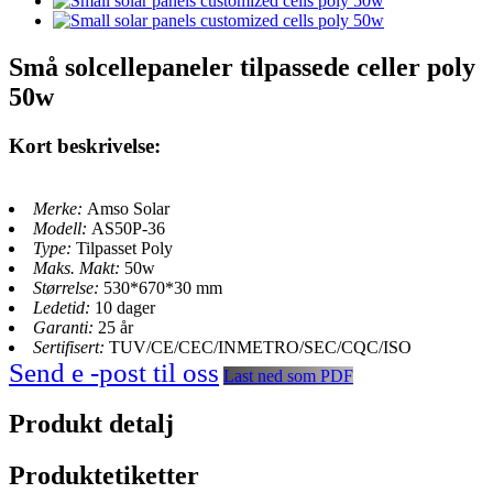
Små solcellepaneler tilpassede celler poly
50w
Kort beskrivelse:
Merke:
Amso Solar
Modell:
AS50P-36
Type:
Tilpasset Poly
Maks. Makt:
50w
Størrelse:
530*670*30 mm
Ledetid:
10 dager
Garanti:
25 år
Sertifisert:
TUV/CE/CEC/INMETRO/SEC/CQC/ISO
Send e -post til oss
Last ned som PDF
Produkt detalj
Produktetiketter